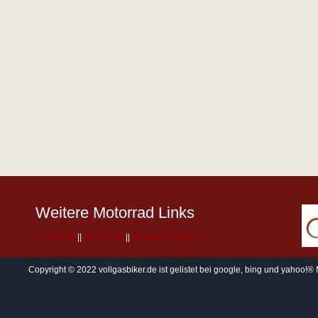
Weitere Motorrad Links
Startseite
||
RSS Feed
||
Beliebte Produkte
Copyright © 2022 vollgasbiker.de ist gelistet bei
google
,
bing
und
yahoo!®