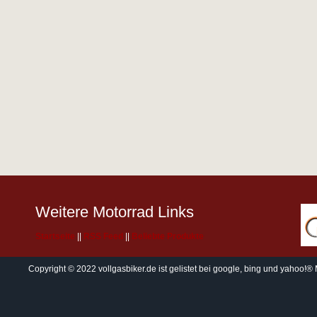
Weitere Motorrad Links
Startseite
||
RSS Feed
||
Beliebte Produkte
Copyright © 2022 vollgasbiker.de ist gelistet bei
google
,
bing
und
yahoo!®